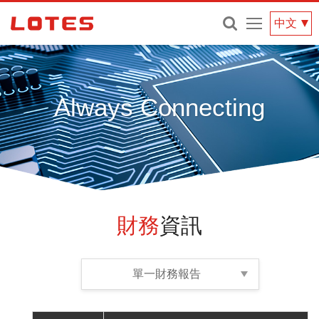
網
中文
站
選
單
Always Connecting
財務
資訊
單一財務報告