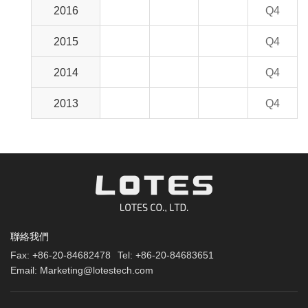
2016
Q4
2015
Q4
2014
Q4
2013
Q4
聯絡我們
Fax:
+86-20-84682478
Tel:
+86-20-84683651
Email:
Marketing@lotestech.com